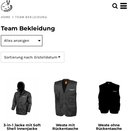
Standard
Preis: niedrigster zuerst
HOME
>
TEAM BEKLEIDUNG
Preis: höchster zuerst
Team Bekleidung
Erstelldatum
Sortierung nach: Erstelldatum
3-in-1 Jacke mit Soft
Weste mit
Weste ohne
Shell Innenjacke
Rückentasche
Rückentasche